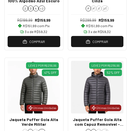
100% Algodão Azul Escuro
Cinza
2
3
4
+ 2
P
M
G
GG
R$199,99
R$159,99
R$299,99
R$159,99
R$151,99
com
Pix
R$151,99
com
Pix
3
x de
R$59,32
3
x de
R$59,32
COMPRAR
COMPRAR
LEVE 2 POR R$ 259,99
LEVE 2 POR R$ 259,99
47
%
OFF
52
%
OFF
Últimas Unidades
Últimas Unidades
Jaqueta Puffer Gola Alta
Jaqueta Puffer Gola Alta
Verde Militar
com Capuz Removível -
Cinza