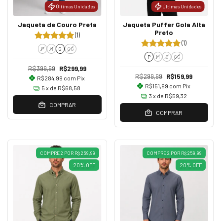
Últimas Unidades
Últimas Unidades
Jaqueta de Couro Preta
Jaqueta Puffer Gola Alta
Preto
(1)
(1)
P
M
G
GG
P
M
G
GG
R$399,99
R$299,99
R$299,99
R$159,99
R$284,99
com
Pix
R$151,99
com
Pix
5
x de
R$68,58
3
x de
R$59,32
COMPRAR
COMPRAR
COMPRE 2 POR R$ 259,99
COMPRE 2 POR R$ 259,99
20
%
OFF
20
%
OFF