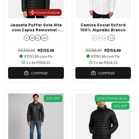
Últimas Unidades
Jaqueta Puffer Gola Alta
Camisa Social Oxford
com Capuz Removível -
100% Algodão Branco
Preto
P
M
G
GG
2
3
4
+ 2
R$329,99
R$159,99
R$199,99
R$159,99
R$151,99
com
Pix
R$151,99
com
Pix
3
x de
R$59,32
3
x de
R$59,32
COMPRAR
COMPRAR
25
%
OFF
LEVE 2 POR R$ 259,99
47
%
OFF