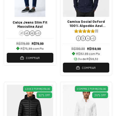
Camisa Social Oxford
Calça Jeans Slim Fit
100% Algodão Azul
Masculina Azul
Marinho
(1)
38
40
42
+ 3
2
3
4
+ 2
R$179,99
R$79,99
R$75,99
com
Pix
R$199,99
R$159,99
R$151,99
com
Pix
COMPRAR
3
x de
R$59,32
COMPRAR
LEVE 2 POR R$ 259,99
COMPRE 2 POR R$ 259,99
52
%
OFF
20
%
OFF