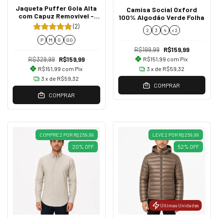
Jaqueta Puffer Gola Alta
Camisa Social Oxford
com Capuz Removível -
100% Algodão Verde Folha
Azul Marinho
(2)
2
3
4
+ 2
P
M
G
GG
R$199,99
R$159,99
R$329,99
R$159,99
R$151,99
com
Pix
R$151,99
com
Pix
3
x de
R$59,32
3
x de
R$59,32
COMPRAR
COMPRAR
COMPRE 2 POR R$ 259,99
LEVE 2 POR R$ 259,99
20
%
OFF
52
%
OFF
Últimas Unidades