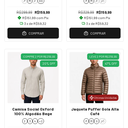
P
M
G
GG
P
M
G
GG
R$299,99
R$159,99
R$329,99
R$159,99
R$151,99
com
Pix
R$151,99
com
Pix
3
x de
R$59,32
3
x de
R$59,32
COMPRAR
COMPRAR
COMPRE 2 POR R$ 259,99
LEVE 2 POR R$ 259,99
20
%
OFF
47
%
OFF
Últimas Unidades
Camisa Social Oxford
Jaqueta Puffer Gola Alta
100% Algodão Bege
Café
2
3
4
+ 2
P
M
G
GG