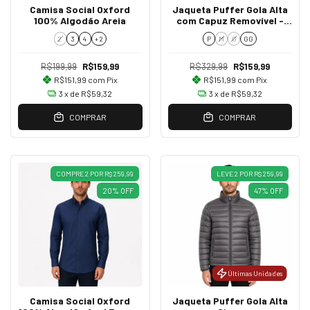
Camisa Social Oxford
Jaqueta Puffer Gola Alta
100% Algodão Areia
com Capuz Removível -
Marrom
2
3
4
+ 2
P
M
G
GG
R$199,99
R$159,99
R$329,99
R$159,99
R$151,99
com
Pix
R$151,99
com
Pix
3
x de
R$59,32
3
x de
R$59,32
COMPRAR
COMPRAR
COMPRE 2 POR R$ 259,99
LEVE 2 POR R$ 259,99
20
%
OFF
47
%
OFF
Últimas Unidades
Camisa Social Oxford
Jaqueta Puffer Gola Alta