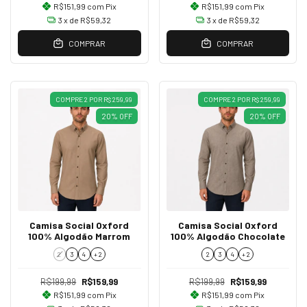
R$151,99
com
Pix
R$151,99
com
Pix
3
x de
R$59,32
3
x de
R$59,32
COMPRAR
COMPRAR
COMPRE 2 POR R$ 259,99
COMPRE 2 POR R$ 259,99
20
%
OFF
20
%
OFF
Camisa Social Oxford
Camisa Social Oxford
100% Algodão Marrom
100% Algodão Chocolate
2
3
4
+ 2
2
3
4
+ 2
R$199,99
R$159,99
R$199,99
R$159,99
R$151,99
com
Pix
R$151,99
com
Pix