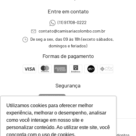
Entre em contato
(11) 91708-0222
contato@camisariacolombo.com.br
De seg a sex, das 09 às 18h (exceto sábados,
domingos e feriados)
Formas de pagamento
Segurança
Utilizamos cookies para oferecer melhor
experiência, melhorar o desempenho, analisar
como você interage em nosso site e
personalizar conteúdo. Ao utilizar este site, você
Inverno
- Camisaria Colombo
concorda com o uso de cookies.
©2026. Todos os direitos reservados - 58460081000192. Todos os direitos