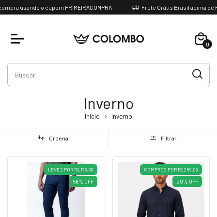
mpra usando o cupom PRIMEIRACOMPRA
Frete Grátis Brasil acima de R$ 
0
Inverno
Início
Inverno
Ordenar
Filtrar
LEVE 2 POR R$ 179,99
COMPRE 2 POR R$ 259,99
56
%
OFF
20
%
OFF