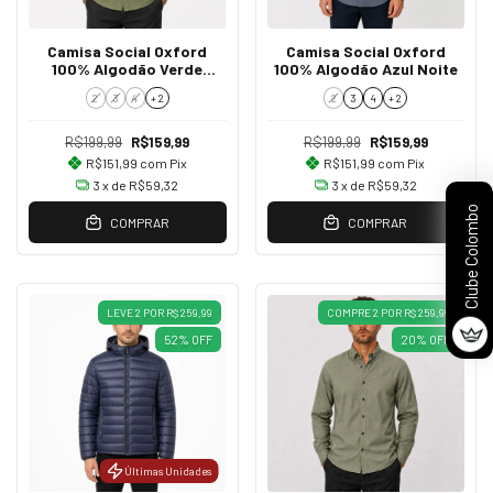
Camisa Social Oxford
Camisa Social Oxford
100% Algodão Verde
100% Algodão Azul Noite
Militar
2
3
4
+ 2
2
3
4
+ 2
R$199,99
R$159,99
R$199,99
R$159,99
R$151,99
com
Pix
R$151,99
com
Pix
3
x de
R$59,32
3
x de
R$59,32
Clube Colombo
COMPRAR
COMPRAR
LEVE 2 POR R$ 259,99
COMPRE 2 POR R$ 259,99
52
%
OFF
20
%
OFF
Últimas Unidades