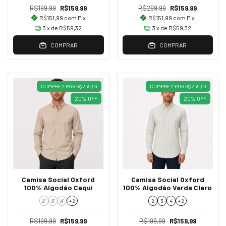
R$199,99
R$159,99
R$299,99
R$159,99
R$151,99
com
Pix
R$151,99
com
Pix
3
x de
R$59,32
3
x de
R$59,32
COMPRAR
COMPRAR
COMPRE 2 POR R$ 259,99
COMPRE 2 POR R$ 259,99
20
%
OFF
20
%
OFF
Camisa Social Oxford
Camisa Social Oxford
100% Algodão Caqui
100% Algodão Verde Claro
2
3
4
+ 2
2
3
4
+ 2
R$199,99
R$159,99
R$199,99
R$159,99